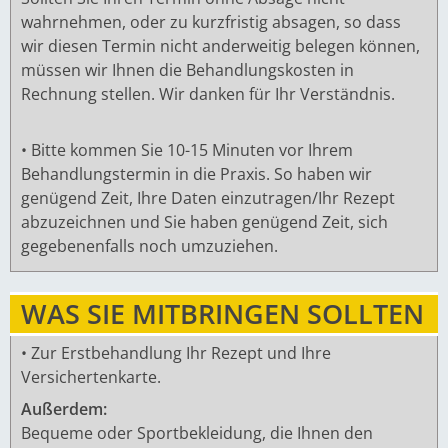
bei kurzzeitiger Anwendung, bei längerer Einwirkung
wahrnehmen, oder zu kurzfristig absagen, so dass
Lockerung von Verkrampfungen, Senken der
wir diesen Termin nicht anderweitig belegen können,
Muskelaktivität; Schmerzlinderung durch Dämpfung
müssen wir Ihnen die Behandlungskosten in
der Nervenaktivität und Durchblutungsreduktion;
Rechnung stellen. Wir danken für Ihr Verständnis.
gegen Schwellungen, Verstauchungen, Blutergüsse
und Entzündungen; Rheuma,
• Bitte kommen Sie 10-15 Minuten vor Ihrem
Bindegewebserkrankungen, Fiebersenkung, Spasmen
Behandlungstermin in die Praxis. So haben wir
genügend Zeit, Ihre Daten einzutragen/Ihr Rezept
abzuzeichnen und Sie haben genügend Zeit, sich
gegebenenfalls noch umzuziehen.
WAS SIE MITBRINGEN SOLLTEN
• Zur Erstbehandlung Ihr Rezept und Ihre
Versichertenkarte.
Außerdem:
Bequeme oder Sportbekleidung, die Ihnen den